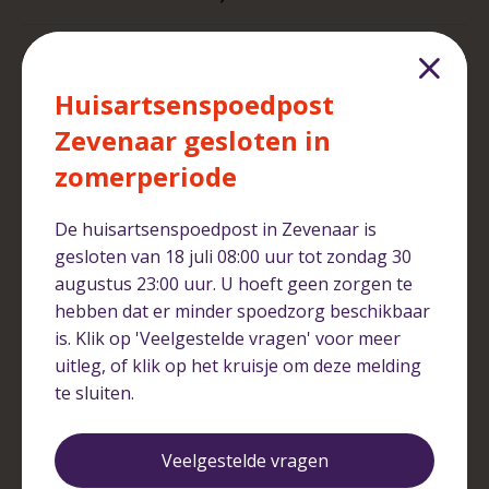
Wanneer moet ik bij de huisartsenspoedpost
zijn en wanneer bij de Spoedeisende Hulp van
Huisartsenspoedpost
ziekenhuis Rijnstate?
Zevenaar gesloten in
zomerperiode
Met wie werken we samen in Arnhem en
omgeving?
De huisartsenspoedpost in Zevenaar is
gesloten van 18 juli 08:00 uur tot zondag 30
augustus 23:00 uur. U hoeft geen zorgen te
hebben dat er minder spoedzorg beschikbaar
Verwijzing
is. Klik op 'Veelgestelde vragen' voor meer
uitleg, of klik op het kruisje om deze melding
te sluiten.
De huisarts verwijst mij door naar een andere
zorginstelling. Mag ik een voorkeur aangeven?
Veelgestelde vragen