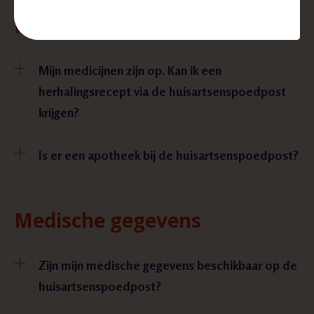
Medicijnen
Mijn medicijnen zijn op. Kan ik een
herhalingsrecept via de huisartsenspoedpost
krijgen?
Is er een apotheek bij de huisartsenspoedpost?
Medische gegevens
Zijn mijn medische gegevens beschikbaar op de
huisartsenspoedpost?