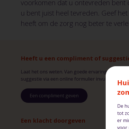
voorkomen dat u ontevreden bent ov
u bent juist heel tevreden. Geef he
heeft om de zorg nog beter te verle
Heeft u een compliment of suggesti
Laat het ons weten. Van goede ervaringen en sug
suggestie via een online formulier invullen. Harte
Hui
zo
Een compliment geven
De hu
tot z
Een klacht doorgeven
er mi
voor 