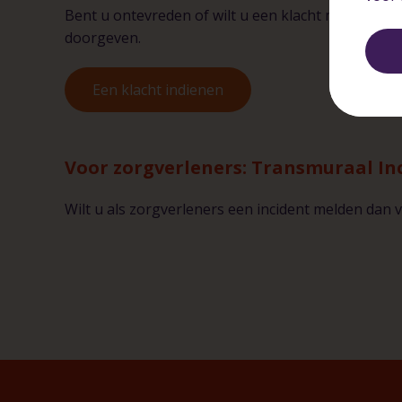
Bent u ontevreden of wilt u een klacht melden, da
doorgeven.
Een klacht indienen
Voor zorgverleners: Transmuraal In
Wilt u als zorgverleners een incident melden dan 