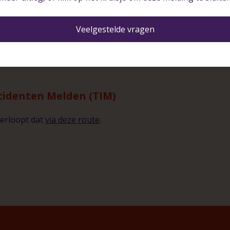
n kunt u dat via het onderstaande formulier aan ons
Veelgestelde vragen
cidenten Melden (TIM)
verloopt dat
via deze route
.