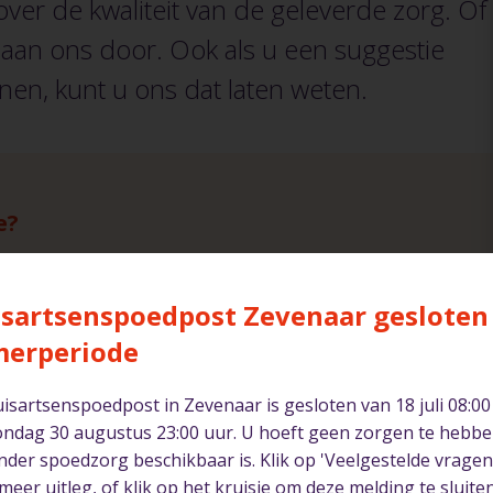
er de kwaliteit van de geleverde zorg. Of
t aan ons door. Ook als u een suggestie
nen, kunt u ons dat laten weten.
e?
gesties kunnen en willen we leren. U kunt uw compliment o
lijk dank voor uw moeite.
sartsenspoedpost Zevenaar gesloten
merperiode
isartsenspoedpost in Zevenaar is gesloten van 18 juli 08:00
ondag 30 augustus 23:00 uur. U hoeft geen zorgen te hebbe
nder spoedzorg beschikbaar is. Klik op 'Veelgestelde vragen
meer uitleg, of klik op het kruisje om deze melding te sluiten