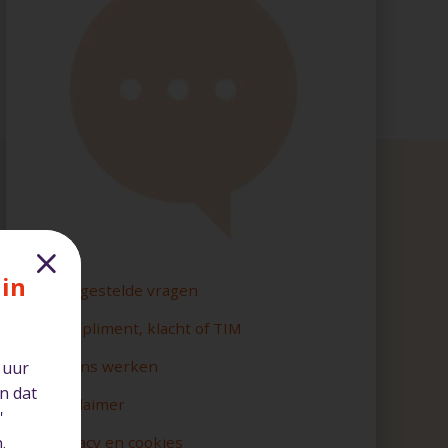
f
 in
Veelgestelde vragen
Compliment, klacht of TIM
Bij ons werken
 uur
n dat
Disclaimer
'
.
Privacy en cookies