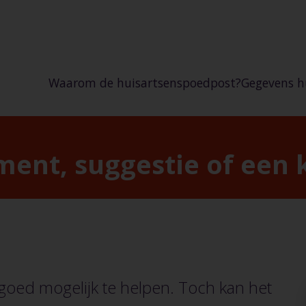
Waarom de huisartsenspoedpost?
Gegevens h
Huisartse
Huisartse
ent, suggestie of een 
Huisartse
Waar kan i
 goed mogelijk te helpen. Toch kan het