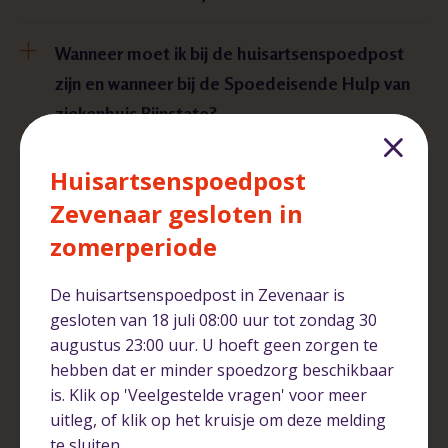
Wanneer moet ik bij de huisartsenspoedpost
zijn en wanneer bij de Spoedeisende Hulp van
ziekenhuis Rijnstate?
Met wie werken we samen in Arnhem en
Huisartsenspoedpost
omgeving?
Zevenaar gesloten in
zomerperiode
Verwijzing
De huisartsenspoedpost in Zevenaar is
gesloten van 18 juli 08:00 uur tot zondag 30
augustus 23:00 uur. U hoeft geen zorgen te
De huisarts verwijst mij door naar een andere
hebben dat er minder spoedzorg beschikbaar
zorginstelling. Mag ik een voorkeur aangeven?
is. Klik op 'Veelgestelde vragen' voor meer
uitleg, of klik op het kruisje om deze melding
te sluiten.