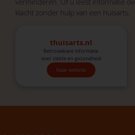
verminderen. Of u leest informatie o
klacht zonder hulp van een huisarts.
thuisarts.nl
Betrouwbare informatie
over ziekte en gezondheid
Naar website