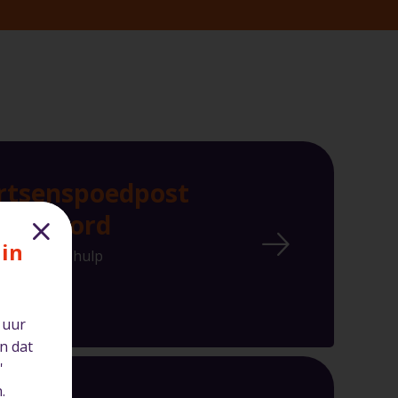
rtsenspoedpost
em-Noord
 in
edeisende hulp
n 55
rnhem
 uur
n dat
'
.