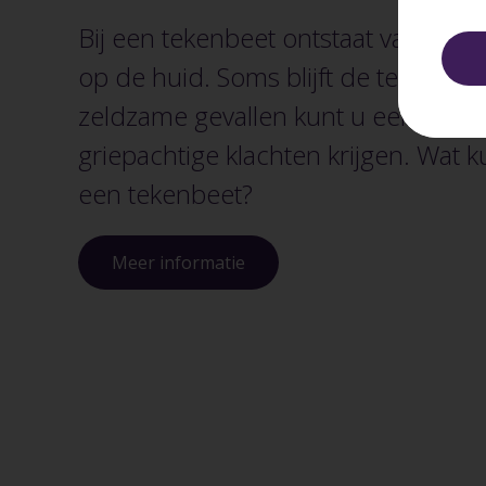
Bij een tekenbeet ontstaat vaak een 
op de huid. Soms blijft de teek vastzi
zeldzame gevallen kunt u een rode 
griepachtige klachten krijgen. Wat ku
een tekenbeet?
Meer informatie