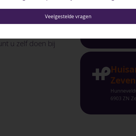
Huisa
klein rood plekje
Arnhe
Veelgestelde vragen
tten. In
Mr. D. U. S
ring of
6842 CW A
nt u zelf doen bij
Huisa
Zeven
Hunneveld
6903 ZN Z