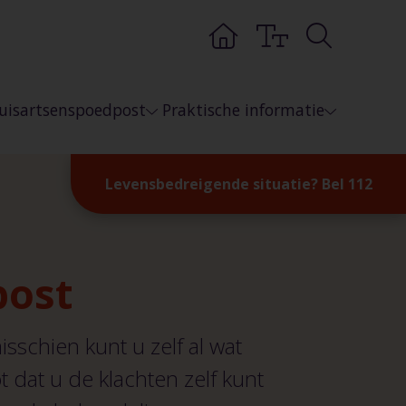
uisartsenspoedpost
Praktische informatie
nspoedpost Arnhem-Noord
U belt en dan?
Levensbedreigende situatie?
Bel 112
nspoedpost Arnhem-Zuid
When you have called the GP?
nspoedpost Zevenaar
Veelgestelde vragen
k terecht?
Volgjezorg
post
Nieuws en tips
isschien kunt u zelf al wat
 dat u de klachten zelf kunt