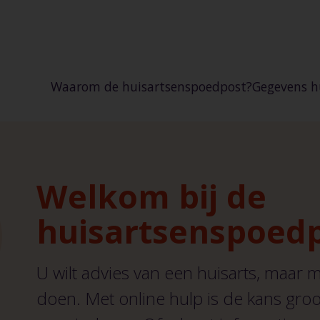
Waarom de huisartsenspoedpost?
Gegevens h
Huisartse
Huisartse
Huisartse
Welkom bij de
Waar kan i
huisartsenspoed
U wilt advies van een huisarts, maar m
doen. Met online hulp is de kans groot