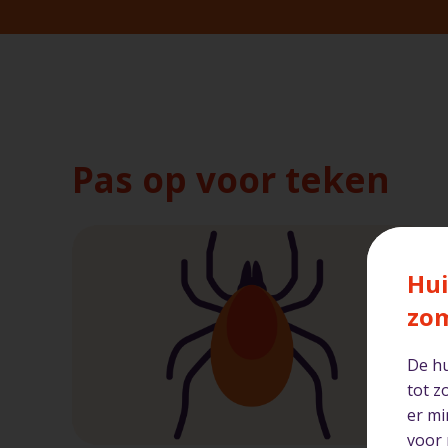
Pas op voor teken
Hui
zo
De hu
tot z
er mi
voor 