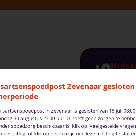
Huisa
Arnh
sartsenspoedpost Zevenaar gesloten
Ingang spo
merperiode
Wagnerlaa
6815 AD A
isartsenspoedpost in Zevenaar is gesloten van 18 juli 08:00
ondag 30 augustus 23:00 uur. U hoeft geen zorgen te hebbe
nder spoedzorg beschikbaar is. Klik op 'Veelgestelde vragen
meer uitleg, of klik op het kruisje om deze melding te sluiten