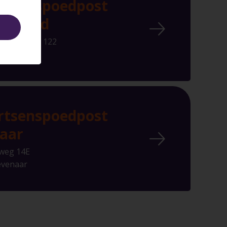
rtsenspoedpost
m-Zuid
tikkerstraat 122
rnhem
rtsenspoedpost
aar
weg 14E
evenaar