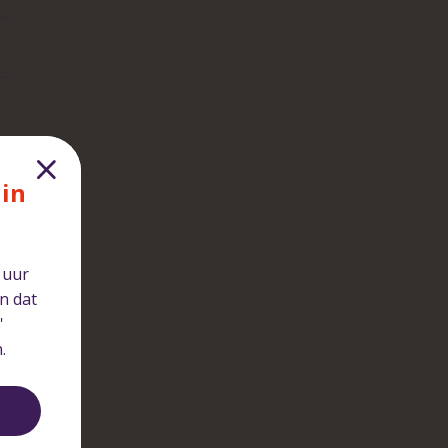
 in
s
 uur
n dat
'
.