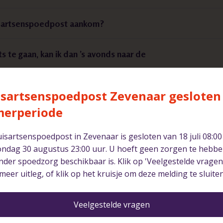
uisartsenspoedpost aankom?
ts te gaan, kan ik dan ’s avonds naar de
sartsenspoedpost Zevenaar gesloten
l Zevenaar dichterbij is. Waarom is dat zo?
merperiode
 zijn en wanneer bij de Spoedeisende Hulp van ziekenhui
isartsenspoedpost in Zevenaar is gesloten van 18 juli 08:00
ondag 30 augustus 23:00 uur. U hoeft geen zorgen te hebbe
nder spoedzorg beschikbaar is. Klik op 'Veelgestelde vragen
meer uitleg, of klik op het kruisje om deze melding te sluiten
geving?
Veelgestelde vragen