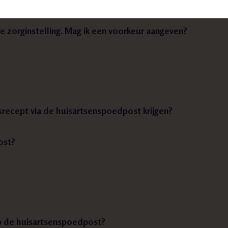
re zorginstelling. Mag ik een voorkeur aangeven?
gsrecept via de huisartsenspoedpost krijgen?
ost?
p de huisartsenspoedpost?