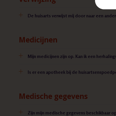
De huisarts verwijst mij door naar een ande
Medicijnen
Mijn medicijnen zijn op. Kan ik een herhalin
Is er een apotheek bij de huisartsenspoedp
Medische gegevens
Zijn mijn medische gegevens beschikbaar o