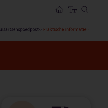
uisartsenspoedpost
Praktische informatie
nspoedpost Arnhem-Noord
U belt en dan?
nspoedpost Arnhem-Zuid
When you have called the GP?
nspoedpost Zevenaar
Veelgestelde vragen
k terecht?
Volgjezorg
Nieuws en tips