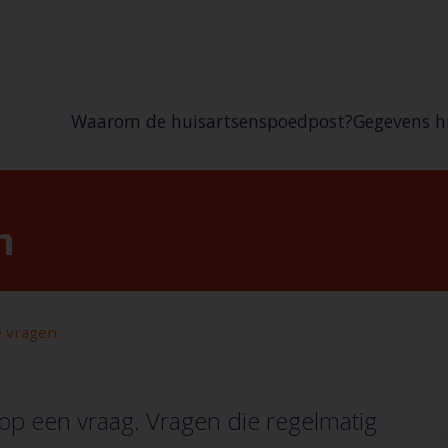
Waarom de huisartsenspoedpost?
Gegevens h
Huisartse
Huisartse
n
Huisartse
Waar kan i
e vragen
op een vraag. Vragen die regelmatig