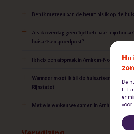
Ben ik meteen aan de beurt als ik op de h
Als ik overdag geen tijd heb naar mijn huisar
huisartsenspoedpost?
Hui
Ik heb een afspraak in Arnhem-Noord, terwij
zo
Wanneer moet ik bij de huisartsenspoedpost
De hu
Rijnstate?
tot z
er mi
voor 
Met wie werken we samen in Arnhem en om
Verwijzing