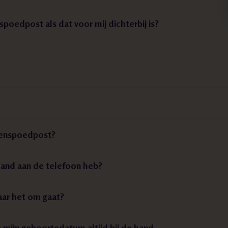
spoedpost als dat voor mij dichterbij is?
senspoedpost?
mand aan de telefoon heb?
aar het om gaat?
mijn geboortedatum altijd bij de hand.