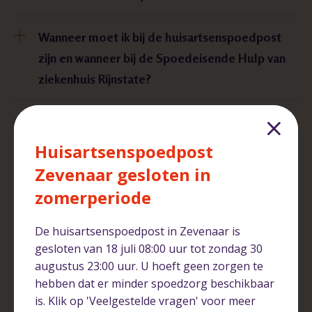
Wanneer moet ik bij de huisartsenspoedpost
zijn en wanneer bij de Spoedeisende Hulp van
ziekenhuis Rijnstate?
Met wie werken we samen in Arnhem en
omgeving?
Huisartsenspoedpost
Zevenaar gesloten in
zomerperiode
Verwijzing
De huisartsenspoedpost in Zevenaar is
gesloten van 18 juli 08:00 uur tot zondag 30
De huisarts verwijst mij door naar een andere
augustus 23:00 uur. U hoeft geen zorgen te
zorginstelling. Mag ik een voorkeur aangeven?
hebben dat er minder spoedzorg beschikbaar
is. Klik op 'Veelgestelde vragen' voor meer