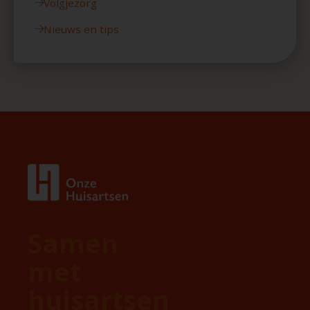
Volgjezorg
Nieuws en tips
Samen
met
huisartsen