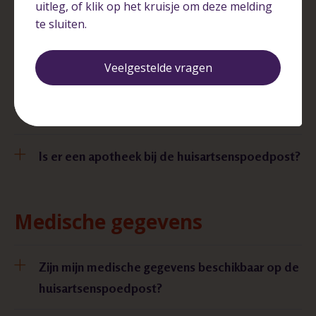
uitleg, of klik op het kruisje om deze melding
Medicijnen
te sluiten.
Veelgestelde vragen
Mijn medicijnen zijn op. Kan ik een
herhalingsrecept via de huisartsenspoedpost
krijgen?
Is er een apotheek bij de huisartsenspoedpost?
Medische gegevens
Zijn mijn medische gegevens beschikbaar op de
huisartsenspoedpost?