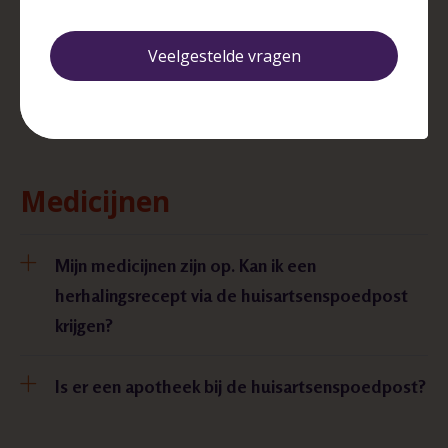
Verwijzing
Veelgestelde vragen
De huisarts verwijst mij door naar een andere
zorginstelling. Mag ik een voorkeur aangeven?
Medicijnen
Mijn medicijnen zijn op. Kan ik een
herhalingsrecept via de huisartsenspoedpost
krijgen?
Is er een apotheek bij de huisartsenspoedpost?