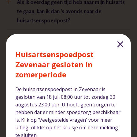
Als ik overdag geen tijd heb naar mijn huisarts
te gaan, kan ik dan ’s avonds naar de
huisartsenspoedpost?
Ik heb een afspraak in Arnhem-Noord, terwijl
Zevenaar dichterbij is. Waarom is dat zo?
Huisartsenspoedpost
Zevenaar gesloten in
Wanneer moet ik bij de huisartsenspoedpost
zomerperiode
zijn en wanneer bij de Spoedeisende Hulp van
ziekenhuis Rijnstate?
De huisartsenspoedpost in Zevenaar is
gesloten van 18 juli 08:00 uur tot zondag 30
Met wie werken we samen in Arnhem en
augustus 23:00 uur. U hoeft geen zorgen te
hebben dat er minder spoedzorg beschikbaar
omgeving?
is. Klik op 'Veelgestelde vragen' voor meer
uitleg, of klik op het kruisje om deze melding
te sluiten.