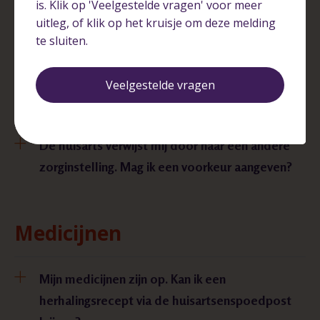
is. Klik op 'Veelgestelde vragen' voor meer
Met wie werken we samen in Arnhem en
uitleg, of klik op het kruisje om deze melding
omgeving?
te sluiten.
Veelgestelde vragen
Verwijzing
De huisarts verwijst mij door naar een andere
zorginstelling. Mag ik een voorkeur aangeven?
Medicijnen
Mijn medicijnen zijn op. Kan ik een
herhalingsrecept via de huisartsenspoedpost