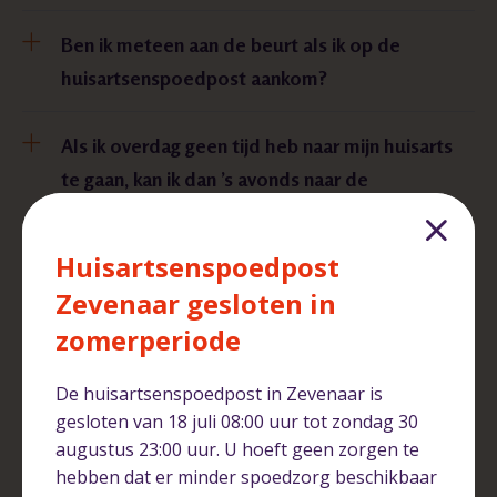
Ben ik meteen aan de beurt als ik op de
huisartsenspoedpost aankom?
Als ik overdag geen tijd heb naar mijn huisarts
te gaan, kan ik dan ’s avonds naar de
huisartsenspoedpost?
Huisartsenspoedpost
Ik heb een afspraak in Arnhem-Noord, terwijl
Zevenaar gesloten in
Zevenaar dichterbij is. Waarom is dat zo?
zomerperiode
Wanneer moet ik bij de huisartsenspoedpost
De huisartsenspoedpost in Zevenaar is
zijn en wanneer bij de Spoedeisende Hulp van
gesloten van 18 juli 08:00 uur tot zondag 30
ziekenhuis Rijnstate?
augustus 23:00 uur. U hoeft geen zorgen te
hebben dat er minder spoedzorg beschikbaar