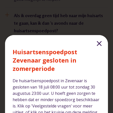
Als ik overdag geen tijd heb naar mijn huisarts
te gaan, kan ik dan ’s avonds naar de
huisartsenspoedpost?
Ik heb een afspraak in Arnhem-Noord, terwijl
Huisartsenspoedpost
Zevenaar dichterbij is. Waarom is dat zo?
Zevenaar gesloten in
zomerperiode
Wanneer moet ik bij de huisartsenspoedpost
zijn en wanneer bij de Spoedeisende Hulp van
De huisartsenspoedpost in Zevenaar is
ziekenhuis Rijnstate?
gesloten van 18 juli 08:00 uur tot zondag 30
augustus 23:00 uur. U hoeft geen zorgen te
Met wie werken we samen in Arnhem en
hebben dat er minder spoedzorg beschikbaar
is. Klik op 'Veelgestelde vragen' voor meer
omgeving?
uitleg, of klik op het kruisje om deze melding