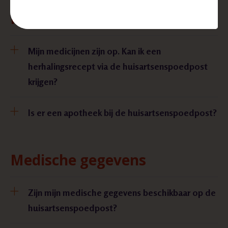
Medicijnen
Mijn medicijnen zijn op. Kan ik een
herhalingsrecept via de huisartsenspoedpost
krijgen?
Is er een apotheek bij de huisartsenspoedpost?
Medische gegevens
Zijn mijn medische gegevens beschikbaar op de
huisartsenspoedpost?