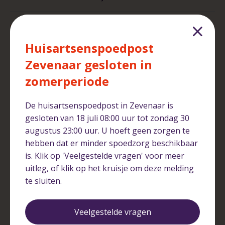
Wanneer moet ik bij de huisartsenspoedpost
zijn en wanneer bij de Spoedeisende Hulp van
Huisartsenspoedpost
ziekenhuis Rijnstate?
Zevenaar gesloten in
zomerperiode
Met wie werken we samen in Arnhem en
omgeving?
De huisartsenspoedpost in Zevenaar is
gesloten van 18 juli 08:00 uur tot zondag 30
augustus 23:00 uur. U hoeft geen zorgen te
hebben dat er minder spoedzorg beschikbaar
Verwijzing
is. Klik op 'Veelgestelde vragen' voor meer
uitleg, of klik op het kruisje om deze melding
te sluiten.
De huisarts verwijst mij door naar een andere
zorginstelling. Mag ik een voorkeur aangeven?
Veelgestelde vragen