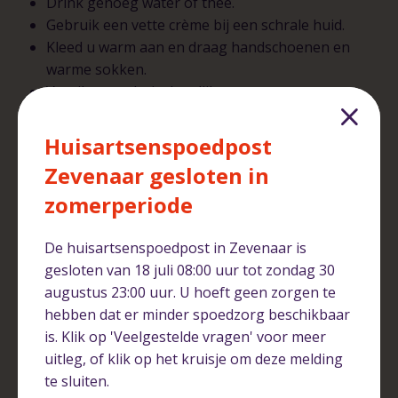
Drink genoeg water of thee.
Gebruik een vette crème bij een schrale huid.
Kleed u warm aan en draag handschoenen en
warme sokken.
Ventileer uw huis dagelijks.
Wanneer naar de huisarts?
Huisartsenspoedpost
Zevenaar gesloten in
Meestal zijn winterkwaaltjes onschuldig en gaan ze
vanzelf over. Neem contact op met de huisarts als
zomerperiode
klachten lang aanhouden, als u zich erg somber blijft
voelen of als pijn en stijfheid steeds erger worden.
De huisartsenspoedpost in Zevenaar is
Ook bij hoge koorts, benauwdheid of zorgen over uw
gesloten van 18 juli 08:00 uur tot zondag 30
gezondheid is het verstandig om advies te vragen.
augustus 23:00 uur. U hoeft geen zorgen te
hebben dat er minder spoedzorg beschikbaar
Goed voor uzelf zorgen
is. Klik op 'Veelgestelde vragen' voor meer
uitleg, of klik op het kruisje om deze melding
Door goed voor uzelf te zorgen, helpt u uw lichaam de
te sluiten.
winter door. Luister naar uw lichaam en wees mild